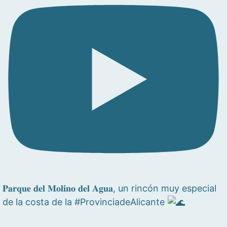
𝐏𝐚𝐫𝐪𝐮𝐞 𝐝𝐞𝐥 𝐌𝐨𝐥𝐢𝐧𝐨 𝐝𝐞𝐥 𝐀𝐠𝐮𝐚, un rincón muy especial
de la costa de la #ProvinciadeAlicante