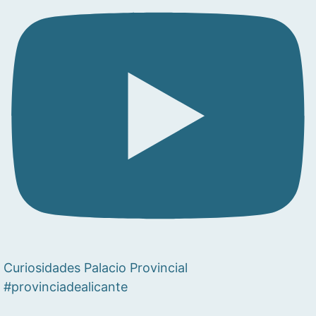
Curiosidades Palacio Provincial
#provinciadealicante