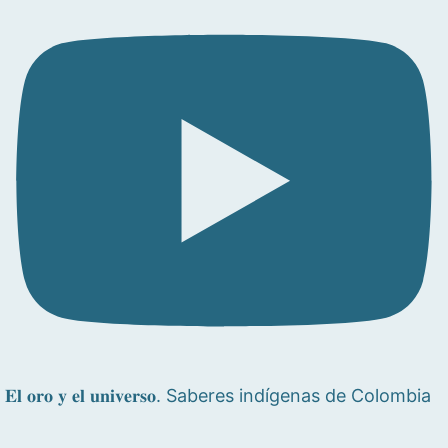
𝐄𝐥 𝐨𝐫𝐨 𝐲 𝐞𝐥 𝐮𝐧𝐢𝐯𝐞𝐫𝐬𝐨. Saberes indígenas de Colombia