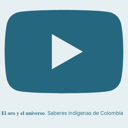
𝐄𝐥 𝐨𝐫𝐨 𝐲 𝐞𝐥 𝐮𝐧𝐢𝐯𝐞𝐫𝐬𝐨. Saberes indígenas de Colombia