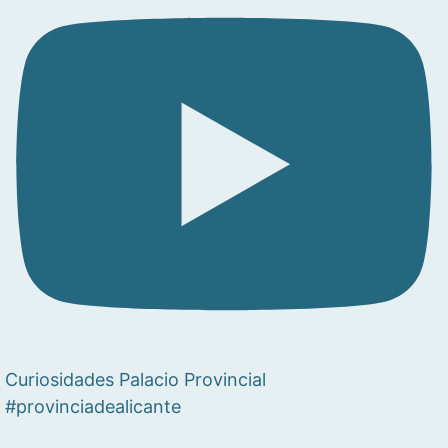
Curiosidades Palacio Provincial
#provinciadealicante