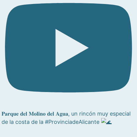
𝐏𝐚𝐫𝐪𝐮𝐞 𝐝𝐞𝐥 𝐌𝐨𝐥𝐢𝐧𝐨 𝐝𝐞𝐥 𝐀𝐠𝐮𝐚, un rincón muy especial
de la costa de la #ProvinciadeAlicante