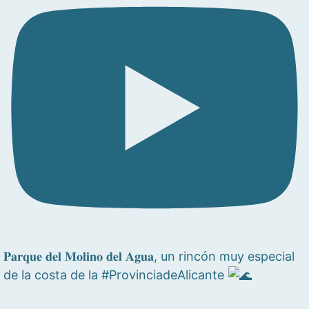
𝐏𝐚𝐫𝐪𝐮𝐞 𝐝𝐞𝐥 𝐌𝐨𝐥𝐢𝐧𝐨 𝐝𝐞𝐥 𝐀𝐠𝐮𝐚, un rincón muy especial
de la costa de la #ProvinciadeAlicante