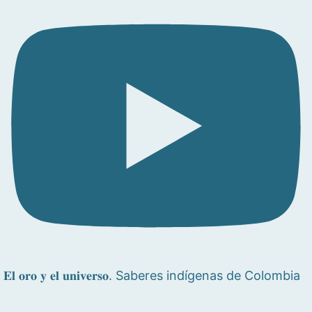
𝐄𝐥 𝐨𝐫𝐨 𝐲 𝐞𝐥 𝐮𝐧𝐢𝐯𝐞𝐫𝐬𝐨. Saberes indígenas de Colombia