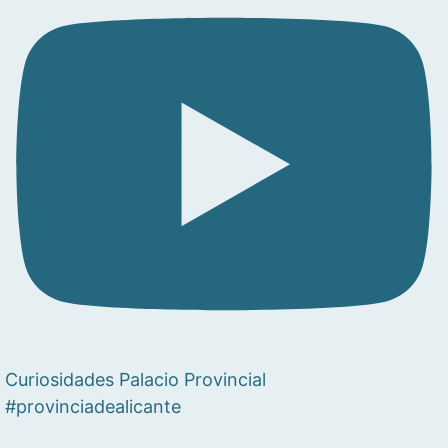
Curiosidades Palacio Provincial
#provinciadealicante