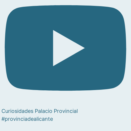
Curiosidades Palacio Provincial
#provinciadealicante