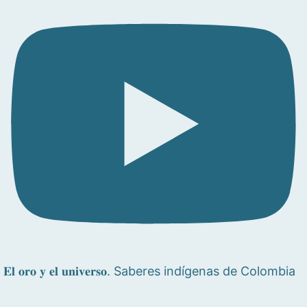
𝐄𝐥 𝐨𝐫𝐨 𝐲 𝐞𝐥 𝐮𝐧𝐢𝐯𝐞𝐫𝐬𝐨. Saberes indígenas de Colombia