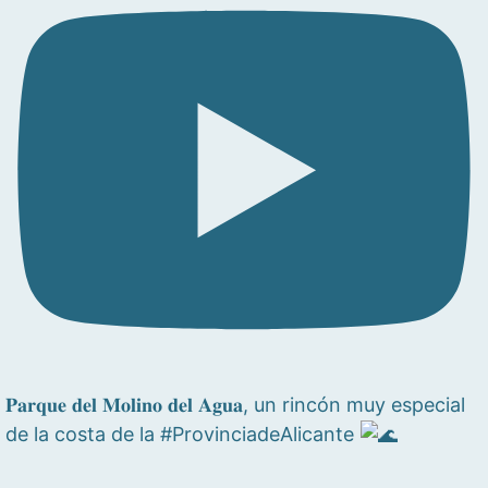
𝐏𝐚𝐫𝐪𝐮𝐞 𝐝𝐞𝐥 𝐌𝐨𝐥𝐢𝐧𝐨 𝐝𝐞𝐥 𝐀𝐠𝐮𝐚, un rincón muy especial
de la costa de la #ProvinciadeAlicante