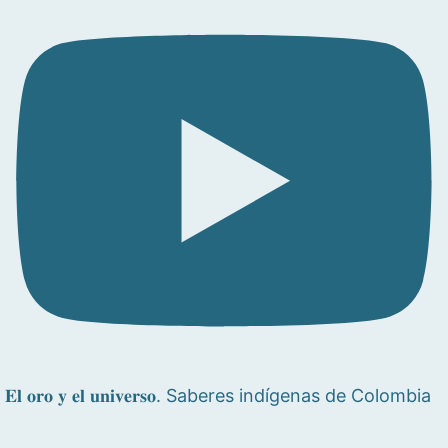
𝐄𝐥 𝐨𝐫𝐨 𝐲 𝐞𝐥 𝐮𝐧𝐢𝐯𝐞𝐫𝐬𝐨. Saberes indígenas de Colombia