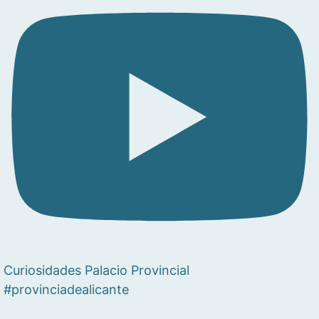
Curiosidades Palacio Provincial
#provinciadealicante