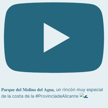
𝐏𝐚𝐫𝐪𝐮𝐞 𝐝𝐞𝐥 𝐌𝐨𝐥𝐢𝐧𝐨 𝐝𝐞𝐥 𝐀𝐠𝐮𝐚, un rincón muy especial
de la costa de la #ProvinciadeAlicante