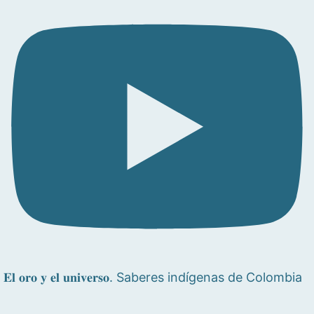
𝐄𝐥 𝐨𝐫𝐨 𝐲 𝐞𝐥 𝐮𝐧𝐢𝐯𝐞𝐫𝐬𝐨. Saberes indígenas de Colombia