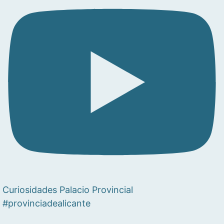
Curiosidades Palacio Provincial
#provinciadealicante