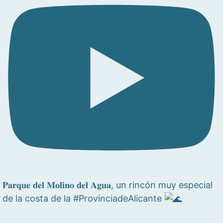
𝐏𝐚𝐫𝐪𝐮𝐞 𝐝𝐞𝐥 𝐌𝐨𝐥𝐢𝐧𝐨 𝐝𝐞𝐥 𝐀𝐠𝐮𝐚, un rincón muy especial
de la costa de la #ProvinciadeAlicante