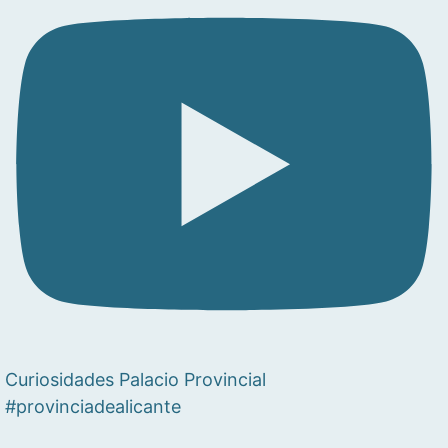
Curiosidades Palacio Provincial
#provinciadealicante