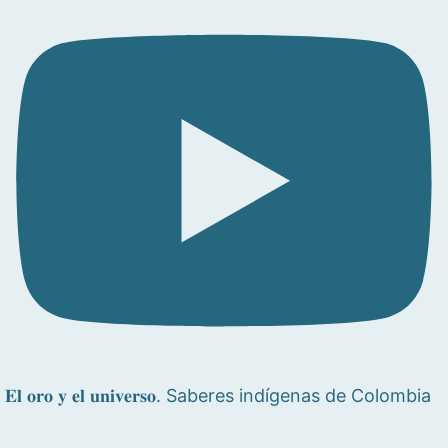
𝐄𝐥 𝐨𝐫𝐨 𝐲 𝐞𝐥 𝐮𝐧𝐢𝐯𝐞𝐫𝐬𝐨. Saberes indígenas de Colombia