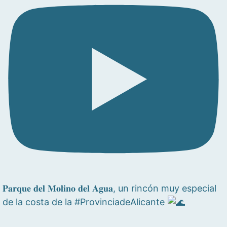
𝐏𝐚𝐫𝐪𝐮𝐞 𝐝𝐞𝐥 𝐌𝐨𝐥𝐢𝐧𝐨 𝐝𝐞𝐥 𝐀𝐠𝐮𝐚, un rincón muy especial
de la costa de la #ProvinciadeAlicante