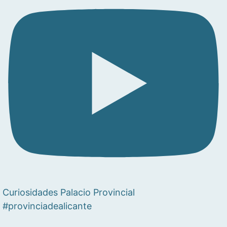
Curiosidades Palacio Provincial
#provinciadealicante