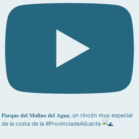
𝐏𝐚𝐫𝐪𝐮𝐞 𝐝𝐞𝐥 𝐌𝐨𝐥𝐢𝐧𝐨 𝐝𝐞𝐥 𝐀𝐠𝐮𝐚, un rincón muy especial
de la costa de la #ProvinciadeAlicante