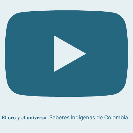
𝐄𝐥 𝐨𝐫𝐨 𝐲 𝐞𝐥 𝐮𝐧𝐢𝐯𝐞𝐫𝐬𝐨. Saberes indígenas de Colombia