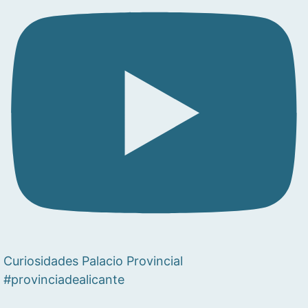
Curiosidades Palacio Provincial
#provinciadealicante