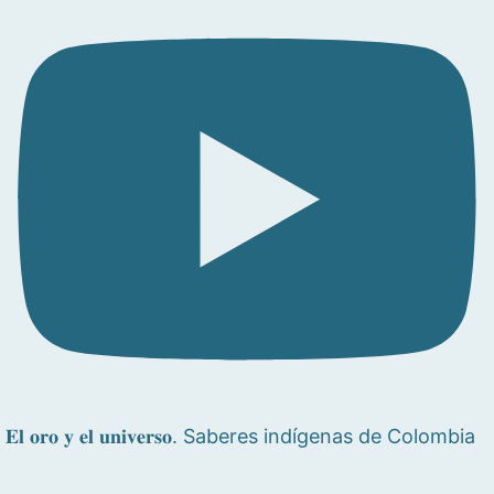
𝐄𝐥 𝐨𝐫𝐨 𝐲 𝐞𝐥 𝐮𝐧𝐢𝐯𝐞𝐫𝐬𝐨. Saberes indígenas de Colombia