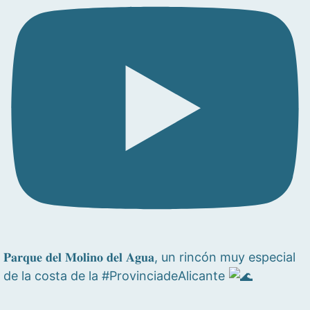
𝐏𝐚𝐫𝐪𝐮𝐞 𝐝𝐞𝐥 𝐌𝐨𝐥𝐢𝐧𝐨 𝐝𝐞𝐥 𝐀𝐠𝐮𝐚, un rincón muy especial
de la costa de la #ProvinciadeAlicante