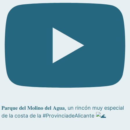
𝐏𝐚𝐫𝐪𝐮𝐞 𝐝𝐞𝐥 𝐌𝐨𝐥𝐢𝐧𝐨 𝐝𝐞𝐥 𝐀𝐠𝐮𝐚, un rincón muy especial
de la costa de la #ProvinciadeAlicante