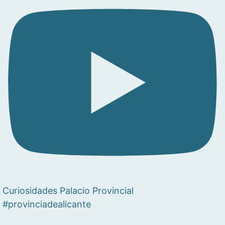
Curiosidades Palacio Provincial
#provinciadealicante