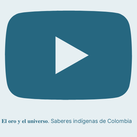
𝐄𝐥 𝐨𝐫𝐨 𝐲 𝐞𝐥 𝐮𝐧𝐢𝐯𝐞𝐫𝐬𝐨. Saberes indígenas de Colombia