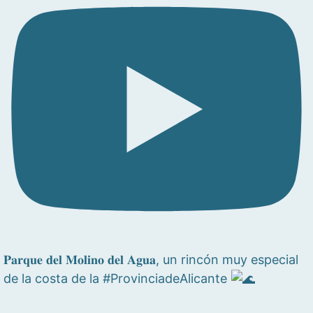
𝐏𝐚𝐫𝐪𝐮𝐞 𝐝𝐞𝐥 𝐌𝐨𝐥𝐢𝐧𝐨 𝐝𝐞𝐥 𝐀𝐠𝐮𝐚, un rincón muy especial
de la costa de la #ProvinciadeAlicante