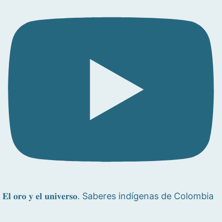
𝐄𝐥 𝐨𝐫𝐨 𝐲 𝐞𝐥 𝐮𝐧𝐢𝐯𝐞𝐫𝐬𝐨. Saberes indígenas de Colombia