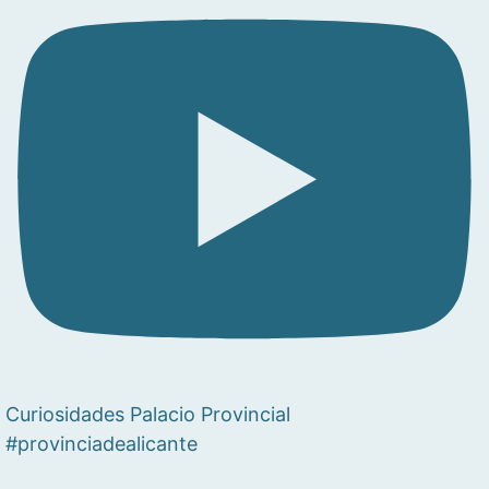
Curiosidades Palacio Provincial
#provinciadealicante