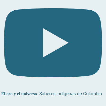
𝐄𝐥 𝐨𝐫𝐨 𝐲 𝐞𝐥 𝐮𝐧𝐢𝐯𝐞𝐫𝐬𝐨. Saberes indígenas de Colombia