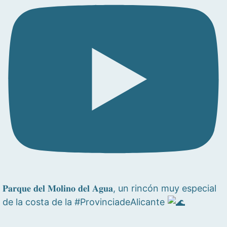
𝐏𝐚𝐫𝐪𝐮𝐞 𝐝𝐞𝐥 𝐌𝐨𝐥𝐢𝐧𝐨 𝐝𝐞𝐥 𝐀𝐠𝐮𝐚, un rincón muy especial
de la costa de la #ProvinciadeAlicante