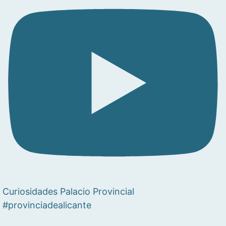
Curiosidades Palacio Provincial
#provinciadealicante