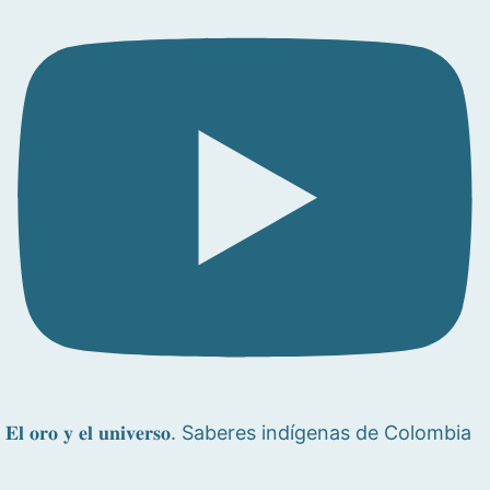
𝐄𝐥 𝐨𝐫𝐨 𝐲 𝐞𝐥 𝐮𝐧𝐢𝐯𝐞𝐫𝐬𝐨. Saberes indígenas de Colombia