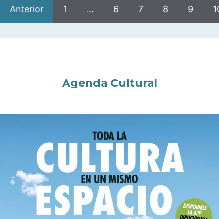
Anterior
1
…
6
7
8
9
1
Agenda Cultural