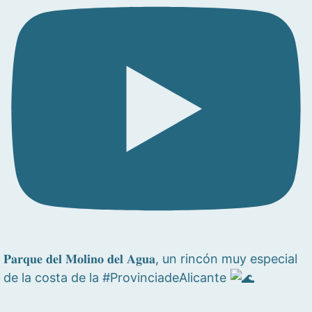
𝐏𝐚𝐫𝐪𝐮𝐞 𝐝𝐞𝐥 𝐌𝐨𝐥𝐢𝐧𝐨 𝐝𝐞𝐥 𝐀𝐠𝐮𝐚, un rincón muy especial
de la costa de la #ProvinciadeAlicante