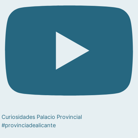
Curiosidades Palacio Provincial
#provinciadealicante