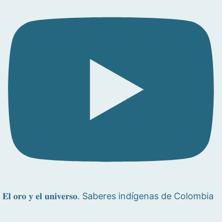
𝐄𝐥 𝐨𝐫𝐨 𝐲 𝐞𝐥 𝐮𝐧𝐢𝐯𝐞𝐫𝐬𝐨. Saberes indígenas de Colombia