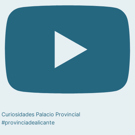
Curiosidades Palacio Provincial
#provinciadealicante