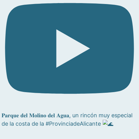
𝐏𝐚𝐫𝐪𝐮𝐞 𝐝𝐞𝐥 𝐌𝐨𝐥𝐢𝐧𝐨 𝐝𝐞𝐥 𝐀𝐠𝐮𝐚, un rincón muy especial
de la costa de la #ProvinciadeAlicante