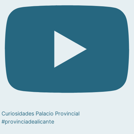
Curiosidades Palacio Provincial
#provinciadealicante