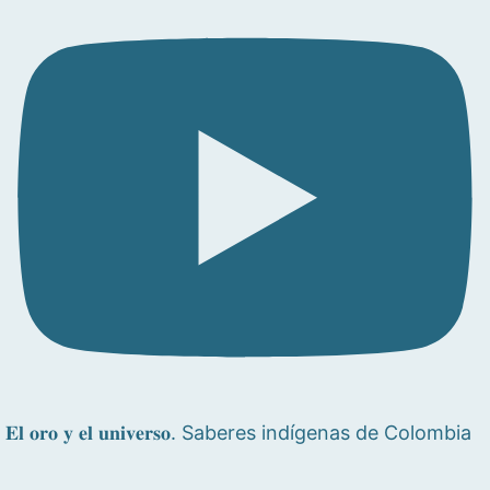
𝐄𝐥 𝐨𝐫𝐨 𝐲 𝐞𝐥 𝐮𝐧𝐢𝐯𝐞𝐫𝐬𝐨. Saberes indígenas de Colombia