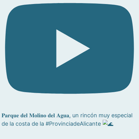
𝐏𝐚𝐫𝐪𝐮𝐞 𝐝𝐞𝐥 𝐌𝐨𝐥𝐢𝐧𝐨 𝐝𝐞𝐥 𝐀𝐠𝐮𝐚, un rincón muy especial
de la costa de la #ProvinciadeAlicante