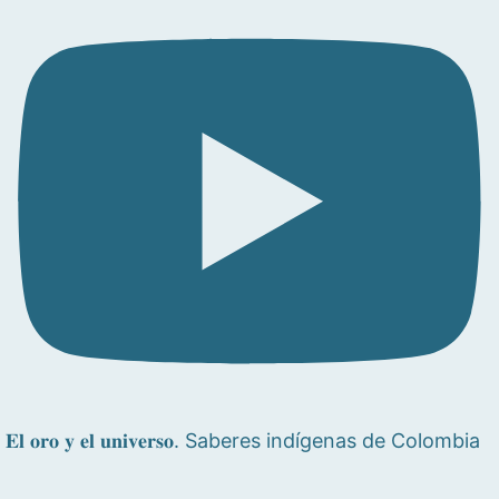
𝐄𝐥 𝐨𝐫𝐨 𝐲 𝐞𝐥 𝐮𝐧𝐢𝐯𝐞𝐫𝐬𝐨. Saberes indígenas de Colombia