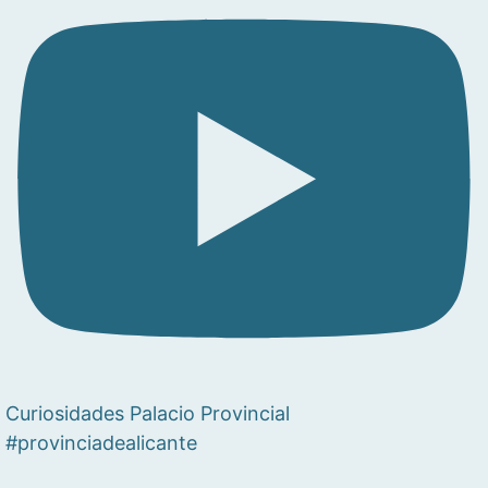
Curiosidades Palacio Provincial
#provinciadealicante