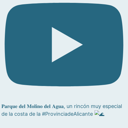
𝐏𝐚𝐫𝐪𝐮𝐞 𝐝𝐞𝐥 𝐌𝐨𝐥𝐢𝐧𝐨 𝐝𝐞𝐥 𝐀𝐠𝐮𝐚, un rincón muy especial
de la costa de la #ProvinciadeAlicante