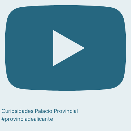
Curiosidades Palacio Provincial
#provinciadealicante