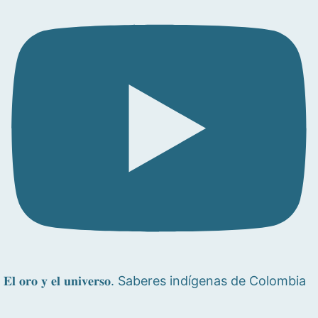
𝐄𝐥 𝐨𝐫𝐨 𝐲 𝐞𝐥 𝐮𝐧𝐢𝐯𝐞𝐫𝐬𝐨. Saberes indígenas de Colombia