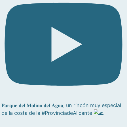
𝐏𝐚𝐫𝐪𝐮𝐞 𝐝𝐞𝐥 𝐌𝐨𝐥𝐢𝐧𝐨 𝐝𝐞𝐥 𝐀𝐠𝐮𝐚, un rincón muy especial
de la costa de la #ProvinciadeAlicante