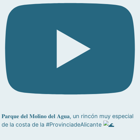
𝐏𝐚𝐫𝐪𝐮𝐞 𝐝𝐞𝐥 𝐌𝐨𝐥𝐢𝐧𝐨 𝐝𝐞𝐥 𝐀𝐠𝐮𝐚, un rincón muy especial
de la costa de la #ProvinciadeAlicante