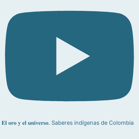
𝐄𝐥 𝐨𝐫𝐨 𝐲 𝐞𝐥 𝐮𝐧𝐢𝐯𝐞𝐫𝐬𝐨. Saberes indígenas de Colombia