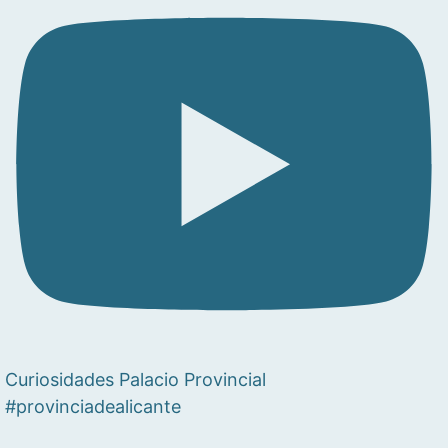
Curiosidades Palacio Provincial
#provinciadealicante