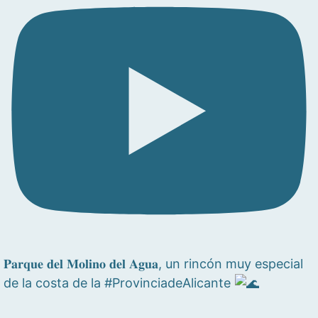
𝐏𝐚𝐫𝐪𝐮𝐞 𝐝𝐞𝐥 𝐌𝐨𝐥𝐢𝐧𝐨 𝐝𝐞𝐥 𝐀𝐠𝐮𝐚, un rincón muy especial
de la costa de la #ProvinciadeAlicante