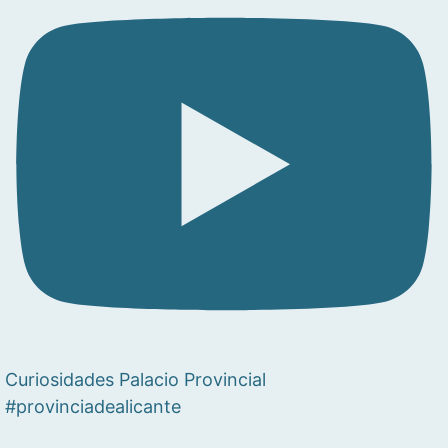
Curiosidades Palacio Provincial
#provinciadealicante