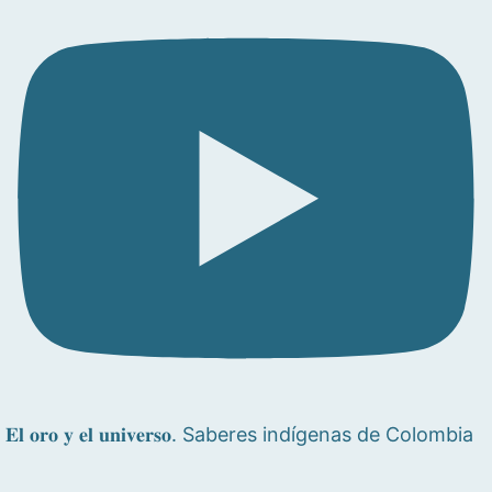
𝐄𝐥 𝐨𝐫𝐨 𝐲 𝐞𝐥 𝐮𝐧𝐢𝐯𝐞𝐫𝐬𝐨. Saberes indígenas de Colombia