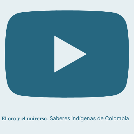
𝐄𝐥 𝐨𝐫𝐨 𝐲 𝐞𝐥 𝐮𝐧𝐢𝐯𝐞𝐫𝐬𝐨. Saberes indígenas de Colombia