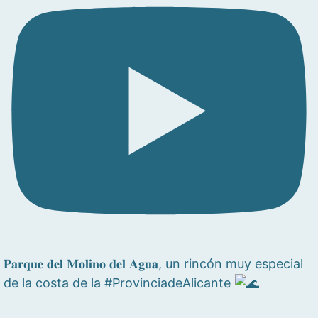
𝐏𝐚𝐫𝐪𝐮𝐞 𝐝𝐞𝐥 𝐌𝐨𝐥𝐢𝐧𝐨 𝐝𝐞𝐥 𝐀𝐠𝐮𝐚, un rincón muy especial
de la costa de la #ProvinciadeAlicante