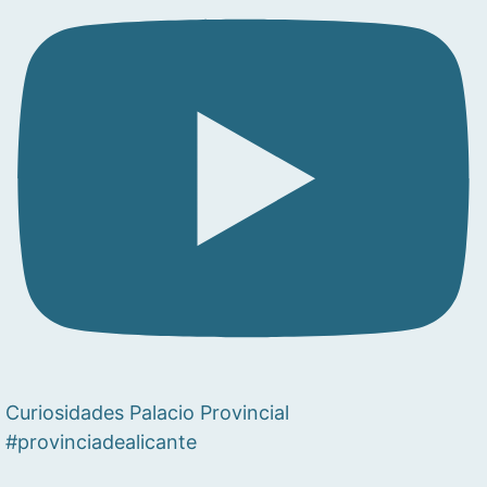
Curiosidades Palacio Provincial
#provinciadealicante