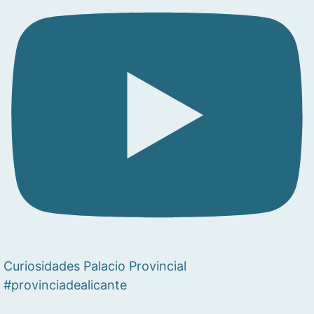
Curiosidades Palacio Provincial
#provinciadealicante