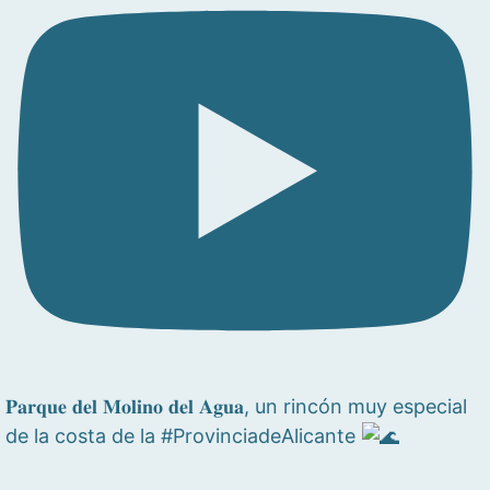
𝐏𝐚𝐫𝐪𝐮𝐞 𝐝𝐞𝐥 𝐌𝐨𝐥𝐢𝐧𝐨 𝐝𝐞𝐥 𝐀𝐠𝐮𝐚, un rincón muy especial
de la costa de la #ProvinciadeAlicante