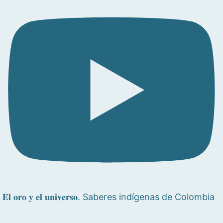
𝐄𝐥 𝐨𝐫𝐨 𝐲 𝐞𝐥 𝐮𝐧𝐢𝐯𝐞𝐫𝐬𝐨. Saberes indígenas de Colombia