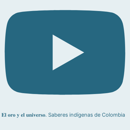
𝐄𝐥 𝐨𝐫𝐨 𝐲 𝐞𝐥 𝐮𝐧𝐢𝐯𝐞𝐫𝐬𝐨. Saberes indígenas de Colombia