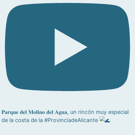
𝐏𝐚𝐫𝐪𝐮𝐞 𝐝𝐞𝐥 𝐌𝐨𝐥𝐢𝐧𝐨 𝐝𝐞𝐥 𝐀𝐠𝐮𝐚, un rincón muy especial
de la costa de la #ProvinciadeAlicante