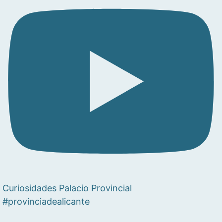
Curiosidades Palacio Provincial
#provinciadealicante