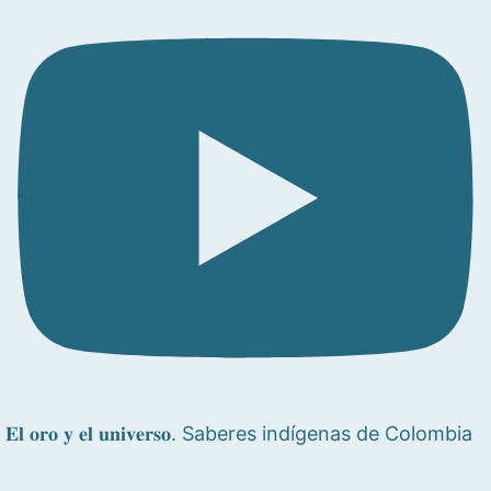
𝐄𝐥 𝐨𝐫𝐨 𝐲 𝐞𝐥 𝐮𝐧𝐢𝐯𝐞𝐫𝐬𝐨. Saberes indígenas de Colombia