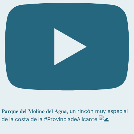
𝐏𝐚𝐫𝐪𝐮𝐞 𝐝𝐞𝐥 𝐌𝐨𝐥𝐢𝐧𝐨 𝐝𝐞𝐥 𝐀𝐠𝐮𝐚, un rincón muy especial
de la costa de la #ProvinciadeAlicante