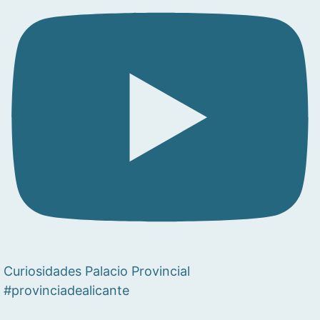
Curiosidades Palacio Provincial
#provinciadealicante