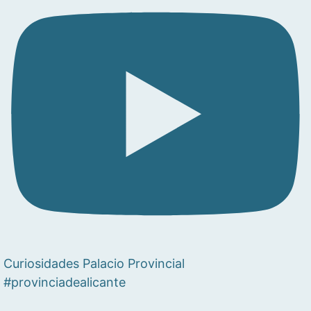
Curiosidades Palacio Provincial
#provinciadealicante