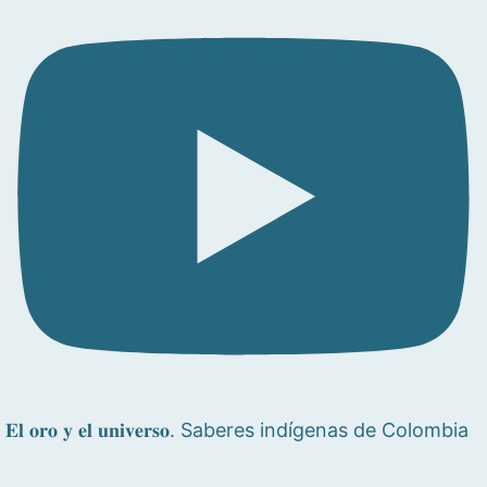
𝐄𝐥 𝐨𝐫𝐨 𝐲 𝐞𝐥 𝐮𝐧𝐢𝐯𝐞𝐫𝐬𝐨. Saberes indígenas de Colombia