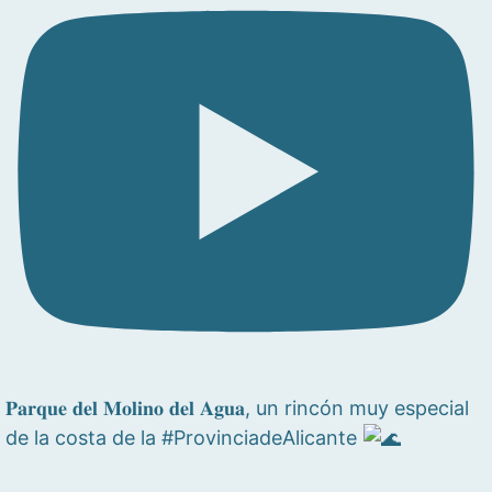
𝐏𝐚𝐫𝐪𝐮𝐞 𝐝𝐞𝐥 𝐌𝐨𝐥𝐢𝐧𝐨 𝐝𝐞𝐥 𝐀𝐠𝐮𝐚, un rincón muy especial
de la costa de la #ProvinciadeAlicante