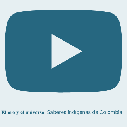
𝐄𝐥 𝐨𝐫𝐨 𝐲 𝐞𝐥 𝐮𝐧𝐢𝐯𝐞𝐫𝐬𝐨. Saberes indígenas de Colombia