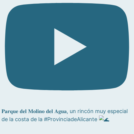
𝐏𝐚𝐫𝐪𝐮𝐞 𝐝𝐞𝐥 𝐌𝐨𝐥𝐢𝐧𝐨 𝐝𝐞𝐥 𝐀𝐠𝐮𝐚, un rincón muy especial
de la costa de la #ProvinciadeAlicante