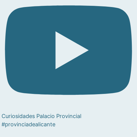
Curiosidades Palacio Provincial
#provinciadealicante