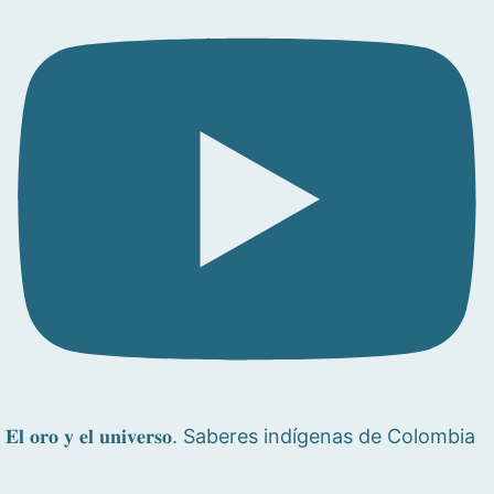
𝐄𝐥 𝐨𝐫𝐨 𝐲 𝐞𝐥 𝐮𝐧𝐢𝐯𝐞𝐫𝐬𝐨. Saberes indígenas de Colombia