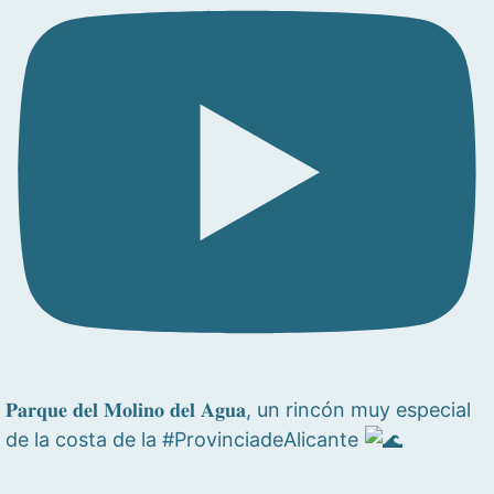
𝐏𝐚𝐫𝐪𝐮𝐞 𝐝𝐞𝐥 𝐌𝐨𝐥𝐢𝐧𝐨 𝐝𝐞𝐥 𝐀𝐠𝐮𝐚, un rincón muy especial
de la costa de la #ProvinciadeAlicante