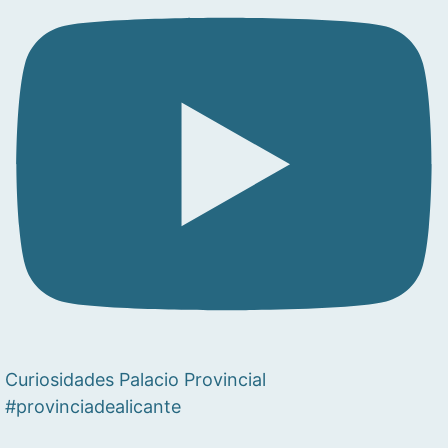
Curiosidades Palacio Provincial
#provinciadealicante