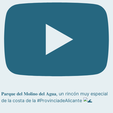
𝐏𝐚𝐫𝐪𝐮𝐞 𝐝𝐞𝐥 𝐌𝐨𝐥𝐢𝐧𝐨 𝐝𝐞𝐥 𝐀𝐠𝐮𝐚, un rincón muy especial
de la costa de la #ProvinciadeAlicante