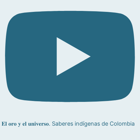
𝐄𝐥 𝐨𝐫𝐨 𝐲 𝐞𝐥 𝐮𝐧𝐢𝐯𝐞𝐫𝐬𝐨. Saberes indígenas de Colombia