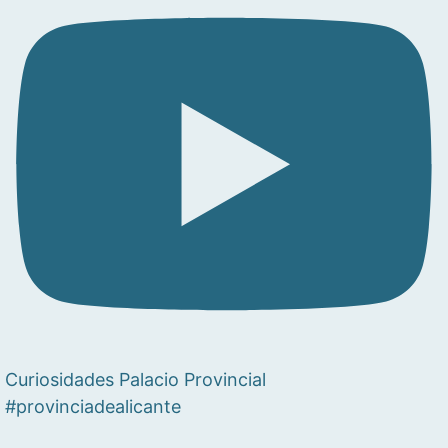
Curiosidades Palacio Provincial
#provinciadealicante