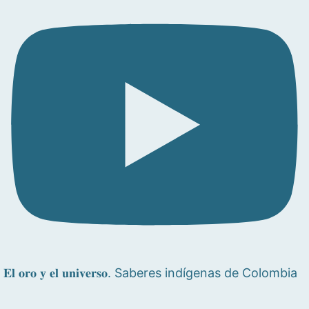
𝐄𝐥 𝐨𝐫𝐨 𝐲 𝐞𝐥 𝐮𝐧𝐢𝐯𝐞𝐫𝐬𝐨. Saberes indígenas de Colombia