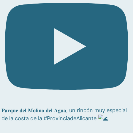
𝐏𝐚𝐫𝐪𝐮𝐞 𝐝𝐞𝐥 𝐌𝐨𝐥𝐢𝐧𝐨 𝐝𝐞𝐥 𝐀𝐠𝐮𝐚, un rincón muy especial
de la costa de la #ProvinciadeAlicante