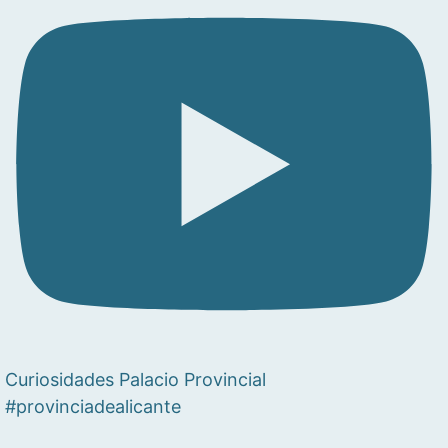
Curiosidades Palacio Provincial
#provinciadealicante