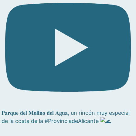
𝐏𝐚𝐫𝐪𝐮𝐞 𝐝𝐞𝐥 𝐌𝐨𝐥𝐢𝐧𝐨 𝐝𝐞𝐥 𝐀𝐠𝐮𝐚, un rincón muy especial
de la costa de la #ProvinciadeAlicante