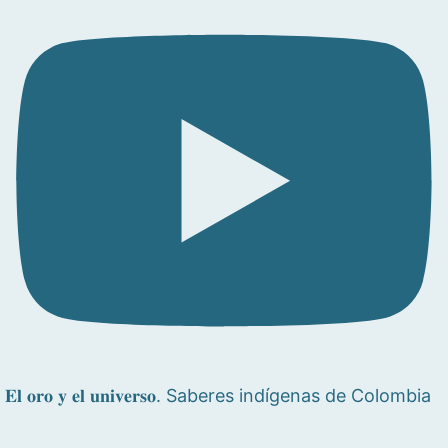
𝐄𝐥 𝐨𝐫𝐨 𝐲 𝐞𝐥 𝐮𝐧𝐢𝐯𝐞𝐫𝐬𝐨. Saberes indígenas de Colombia