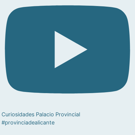
Curiosidades Palacio Provincial
#provinciadealicante