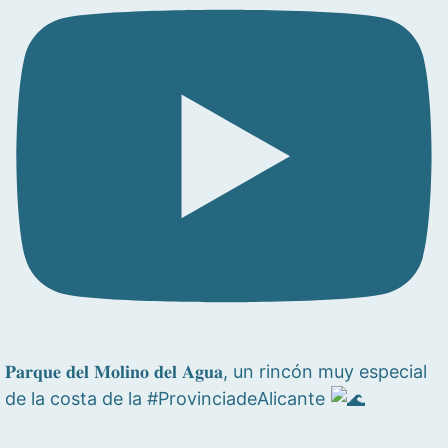
𝐏𝐚𝐫𝐪𝐮𝐞 𝐝𝐞𝐥 𝐌𝐨𝐥𝐢𝐧𝐨 𝐝𝐞𝐥 𝐀𝐠𝐮𝐚, un rincón muy especial
de la costa de la #ProvinciadeAlicante