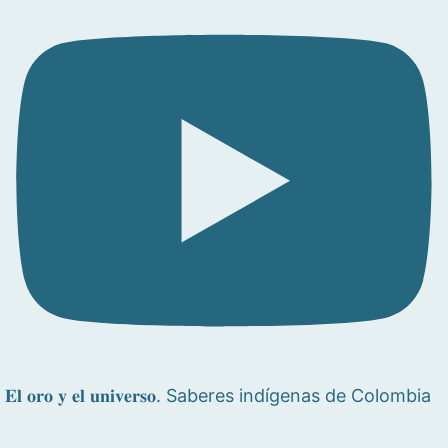
𝐄𝐥 𝐨𝐫𝐨 𝐲 𝐞𝐥 𝐮𝐧𝐢𝐯𝐞𝐫𝐬𝐨. Saberes indígenas de Colombia