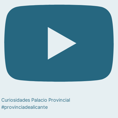
Curiosidades Palacio Provincial
#provinciadealicante