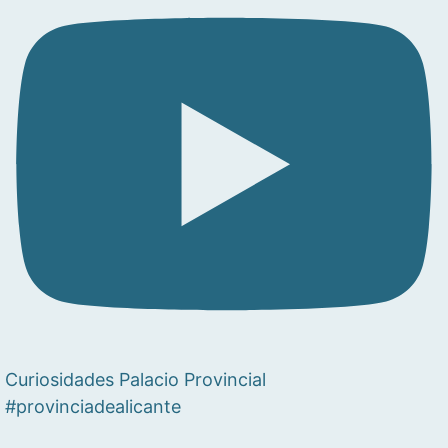
Curiosidades Palacio Provincial
#provinciadealicante