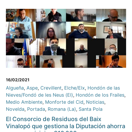
16/02/2021
Algueña
,
Aspe
,
Crevillent
,
Elche/Elx
,
Hondón de las
Nieves/Fondó de les Neus (El)
,
Hondón de los Frailes
,
Medio Ambiente
,
Monforte del Cid
,
Noticias
,
Novelda
,
Portada
,
Romana (La)
,
Santa Pola
El Consorcio de Residuos del Baix
Vinalopó que gestiona la Diputación ahorra