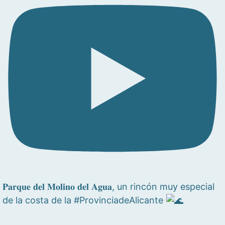
𝐏𝐚𝐫𝐪𝐮𝐞 𝐝𝐞𝐥 𝐌𝐨𝐥𝐢𝐧𝐨 𝐝𝐞𝐥 𝐀𝐠𝐮𝐚, un rincón muy especial
de la costa de la #ProvinciadeAlicante