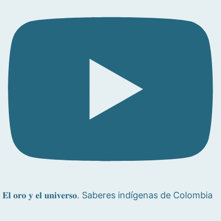
𝐄𝐥 𝐨𝐫𝐨 𝐲 𝐞𝐥 𝐮𝐧𝐢𝐯𝐞𝐫𝐬𝐨. Saberes indígenas de Colombia