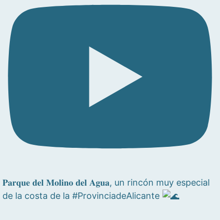
𝐏𝐚𝐫𝐪𝐮𝐞 𝐝𝐞𝐥 𝐌𝐨𝐥𝐢𝐧𝐨 𝐝𝐞𝐥 𝐀𝐠𝐮𝐚, un rincón muy especial
de la costa de la #ProvinciadeAlicante