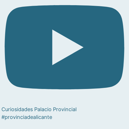
Curiosidades Palacio Provincial
#provinciadealicante