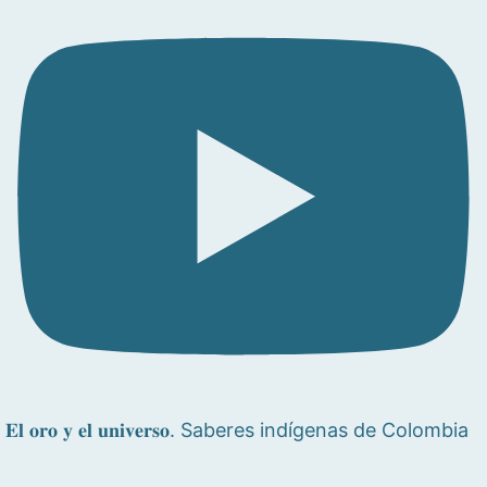
𝐄𝐥 𝐨𝐫𝐨 𝐲 𝐞𝐥 𝐮𝐧𝐢𝐯𝐞𝐫𝐬𝐨. Saberes indígenas de Colombia