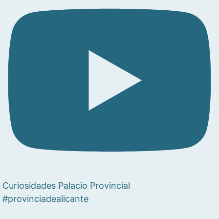
Curiosidades Palacio Provincial
#provinciadealicante