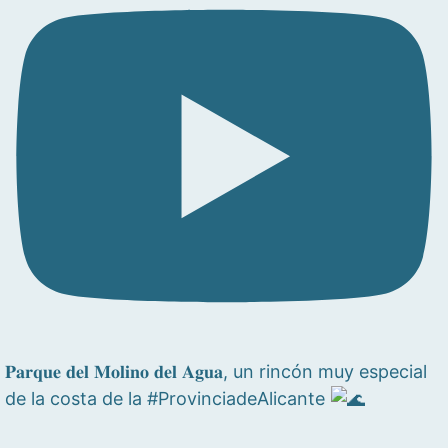
𝐏𝐚𝐫𝐪𝐮𝐞 𝐝𝐞𝐥 𝐌𝐨𝐥𝐢𝐧𝐨 𝐝𝐞𝐥 𝐀𝐠𝐮𝐚, un rincón muy especial
de la costa de la #ProvinciadeAlicante