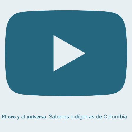
𝐄𝐥 𝐨𝐫𝐨 𝐲 𝐞𝐥 𝐮𝐧𝐢𝐯𝐞𝐫𝐬𝐨. Saberes indígenas de Colombia