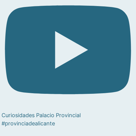
Curiosidades Palacio Provincial
#provinciadealicante