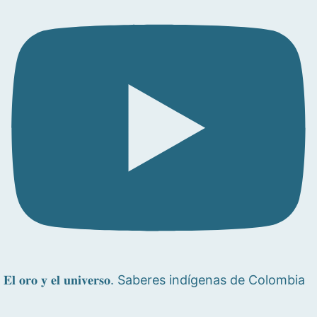
𝐄𝐥 𝐨𝐫𝐨 𝐲 𝐞𝐥 𝐮𝐧𝐢𝐯𝐞𝐫𝐬𝐨. Saberes indígenas de Colombia