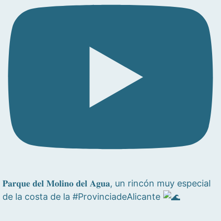
𝐏𝐚𝐫𝐪𝐮𝐞 𝐝𝐞𝐥 𝐌𝐨𝐥𝐢𝐧𝐨 𝐝𝐞𝐥 𝐀𝐠𝐮𝐚, un rincón muy especial
de la costa de la #ProvinciadeAlicante