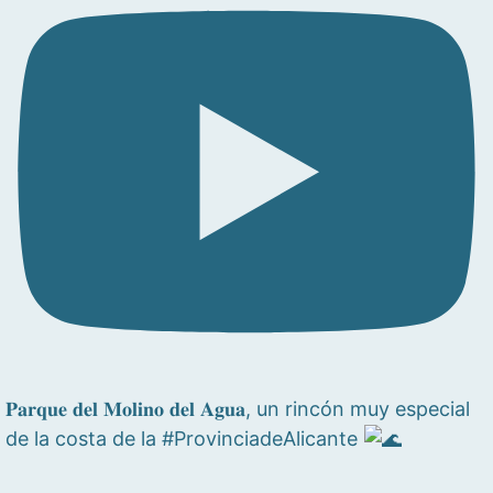
𝐏𝐚𝐫𝐪𝐮𝐞 𝐝𝐞𝐥 𝐌𝐨𝐥𝐢𝐧𝐨 𝐝𝐞𝐥 𝐀𝐠𝐮𝐚, un rincón muy especial
de la costa de la #ProvinciadeAlicante