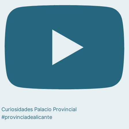
Curiosidades Palacio Provincial
#provinciadealicante