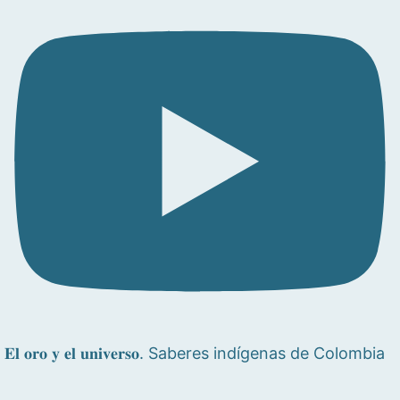
𝐄𝐥 𝐨𝐫𝐨 𝐲 𝐞𝐥 𝐮𝐧𝐢𝐯𝐞𝐫𝐬𝐨. Saberes indígenas de Colombia