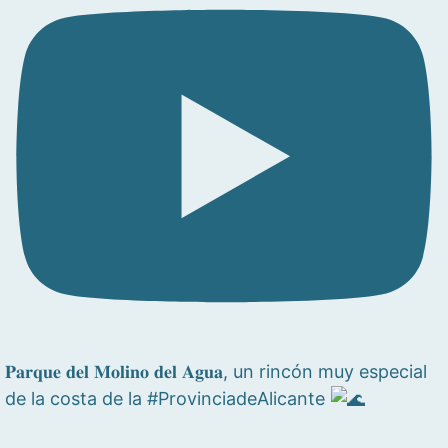
𝐏𝐚𝐫𝐪𝐮𝐞 𝐝𝐞𝐥 𝐌𝐨𝐥𝐢𝐧𝐨 𝐝𝐞𝐥 𝐀𝐠𝐮𝐚, un rincón muy especial
de la costa de la #ProvinciadeAlicante