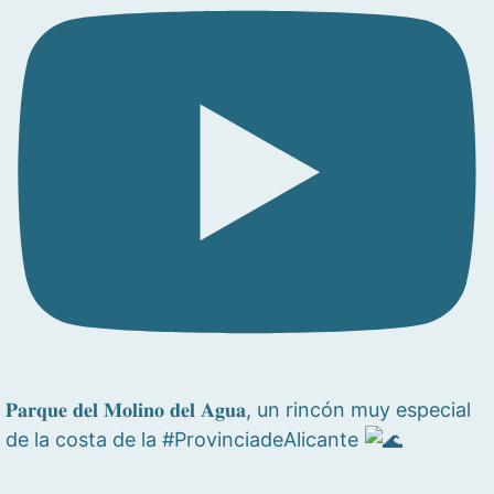
𝐏𝐚𝐫𝐪𝐮𝐞 𝐝𝐞𝐥 𝐌𝐨𝐥𝐢𝐧𝐨 𝐝𝐞𝐥 𝐀𝐠𝐮𝐚, un rincón muy especial
de la costa de la #ProvinciadeAlicante