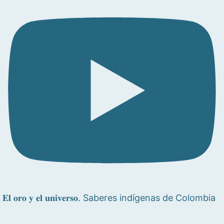
𝐄𝐥 𝐨𝐫𝐨 𝐲 𝐞𝐥 𝐮𝐧𝐢𝐯𝐞𝐫𝐬𝐨. Saberes indígenas de Colombia