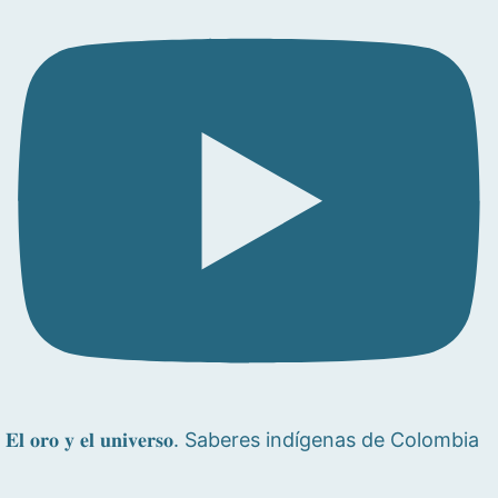
𝐄𝐥 𝐨𝐫𝐨 𝐲 𝐞𝐥 𝐮𝐧𝐢𝐯𝐞𝐫𝐬𝐨. Saberes indígenas de Colombia