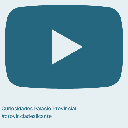
Curiosidades Palacio Provincial
#provinciadealicante