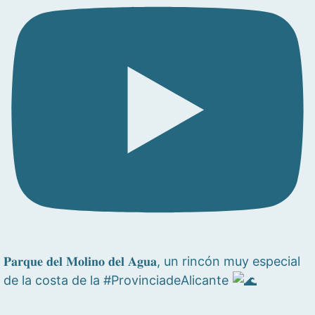
𝐏𝐚𝐫𝐪𝐮𝐞 𝐝𝐞𝐥 𝐌𝐨𝐥𝐢𝐧𝐨 𝐝𝐞𝐥 𝐀𝐠𝐮𝐚, un rincón muy especial
de la costa de la #ProvinciadeAlicante