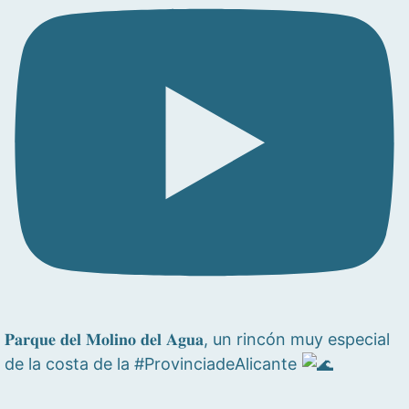
𝐏𝐚𝐫𝐪𝐮𝐞 𝐝𝐞𝐥 𝐌𝐨𝐥𝐢𝐧𝐨 𝐝𝐞𝐥 𝐀𝐠𝐮𝐚, un rincón muy especial
de la costa de la #ProvinciadeAlicante