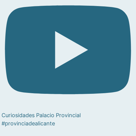
Curiosidades Palacio Provincial
#provinciadealicante