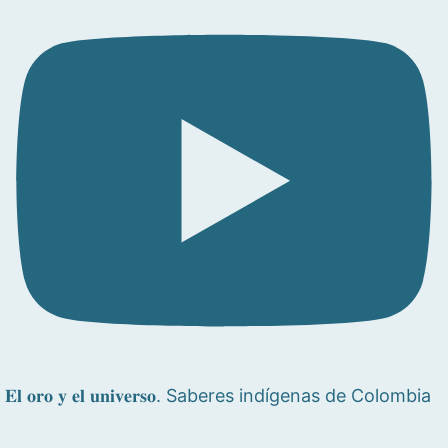
𝐄𝐥 𝐨𝐫𝐨 𝐲 𝐞𝐥 𝐮𝐧𝐢𝐯𝐞𝐫𝐬𝐨. Saberes indígenas de Colombia