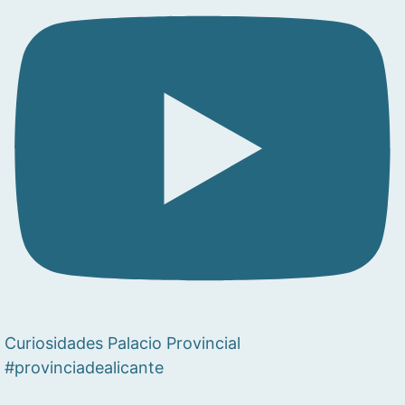
Curiosidades Palacio Provincial
#provinciadealicante