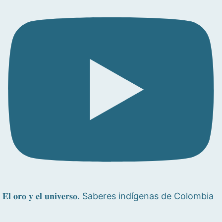
𝐄𝐥 𝐨𝐫𝐨 𝐲 𝐞𝐥 𝐮𝐧𝐢𝐯𝐞𝐫𝐬𝐨. Saberes indígenas de Colombia