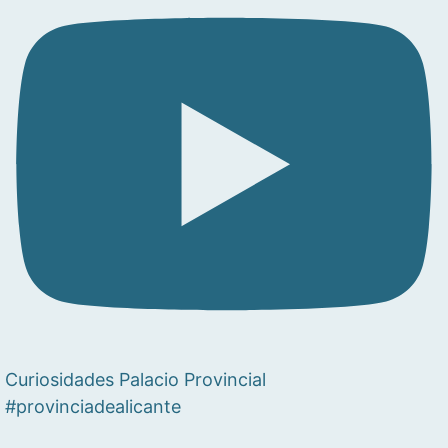
Curiosidades Palacio Provincial
#provinciadealicante