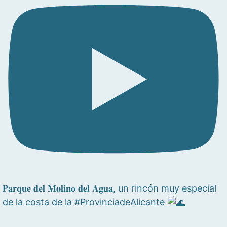
𝐏𝐚𝐫𝐪𝐮𝐞 𝐝𝐞𝐥 𝐌𝐨𝐥𝐢𝐧𝐨 𝐝𝐞𝐥 𝐀𝐠𝐮𝐚, un rincón muy especial
de la costa de la #ProvinciadeAlicante