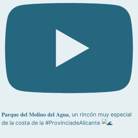
𝐏𝐚𝐫𝐪𝐮𝐞 𝐝𝐞𝐥 𝐌𝐨𝐥𝐢𝐧𝐨 𝐝𝐞𝐥 𝐀𝐠𝐮𝐚, un rincón muy especial
de la costa de la #ProvinciadeAlicante