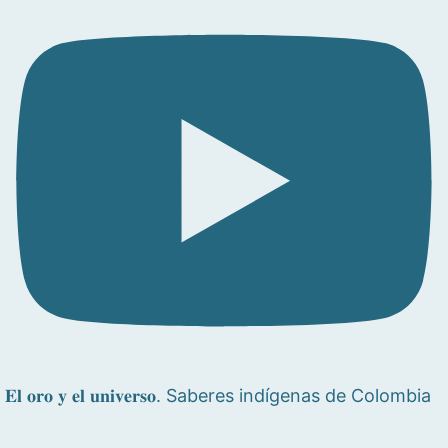
𝐄𝐥 𝐨𝐫𝐨 𝐲 𝐞𝐥 𝐮𝐧𝐢𝐯𝐞𝐫𝐬𝐨. Saberes indígenas de Colombia