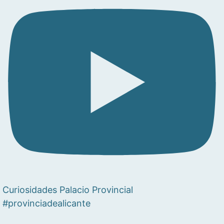
Curiosidades Palacio Provincial
#provinciadealicante