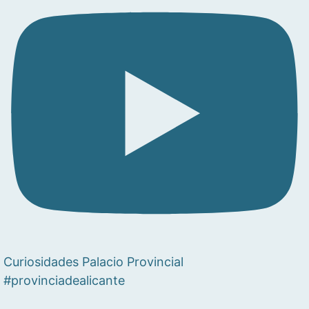
Curiosidades Palacio Provincial
#provinciadealicante