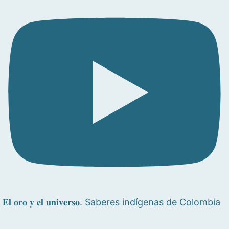
𝐄𝐥 𝐨𝐫𝐨 𝐲 𝐞𝐥 𝐮𝐧𝐢𝐯𝐞𝐫𝐬𝐨. Saberes indígenas de Colombia