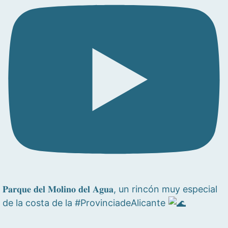
𝐏𝐚𝐫𝐪𝐮𝐞 𝐝𝐞𝐥 𝐌𝐨𝐥𝐢𝐧𝐨 𝐝𝐞𝐥 𝐀𝐠𝐮𝐚, un rincón muy especial
de la costa de la #ProvinciadeAlicante