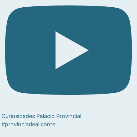
Curiosidades Palacio Provincial
#provinciadealicante