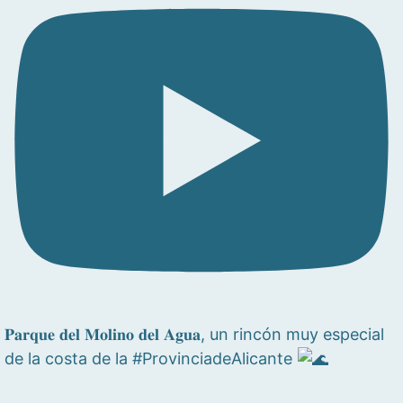
𝐏𝐚𝐫𝐪𝐮𝐞 𝐝𝐞𝐥 𝐌𝐨𝐥𝐢𝐧𝐨 𝐝𝐞𝐥 𝐀𝐠𝐮𝐚, un rincón muy especial
de la costa de la #ProvinciadeAlicante