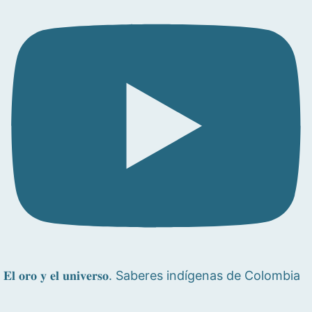
𝐄𝐥 𝐨𝐫𝐨 𝐲 𝐞𝐥 𝐮𝐧𝐢𝐯𝐞𝐫𝐬𝐨. Saberes indígenas de Colombia