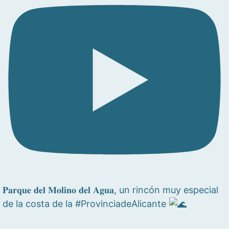
𝐏𝐚𝐫𝐪𝐮𝐞 𝐝𝐞𝐥 𝐌𝐨𝐥𝐢𝐧𝐨 𝐝𝐞𝐥 𝐀𝐠𝐮𝐚, un rincón muy especial
de la costa de la #ProvinciadeAlicante