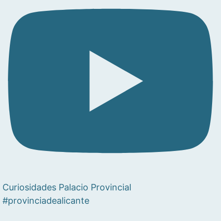
Curiosidades Palacio Provincial
#provinciadealicante