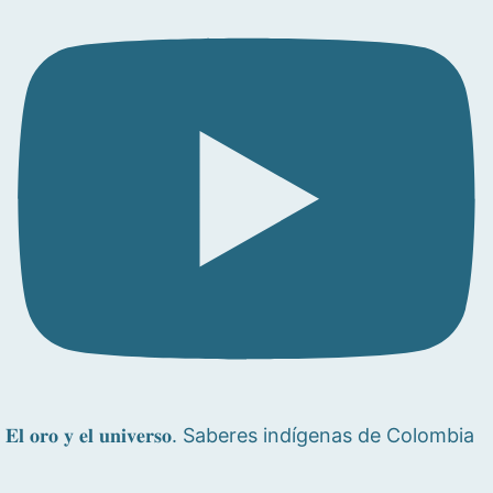
𝐄𝐥 𝐨𝐫𝐨 𝐲 𝐞𝐥 𝐮𝐧𝐢𝐯𝐞𝐫𝐬𝐨. Saberes indígenas de Colombia