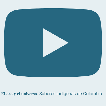
𝐄𝐥 𝐨𝐫𝐨 𝐲 𝐞𝐥 𝐮𝐧𝐢𝐯𝐞𝐫𝐬𝐨. Saberes indígenas de Colombia