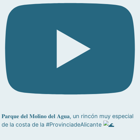
𝐏𝐚𝐫𝐪𝐮𝐞 𝐝𝐞𝐥 𝐌𝐨𝐥𝐢𝐧𝐨 𝐝𝐞𝐥 𝐀𝐠𝐮𝐚, un rincón muy especial
de la costa de la #ProvinciadeAlicante