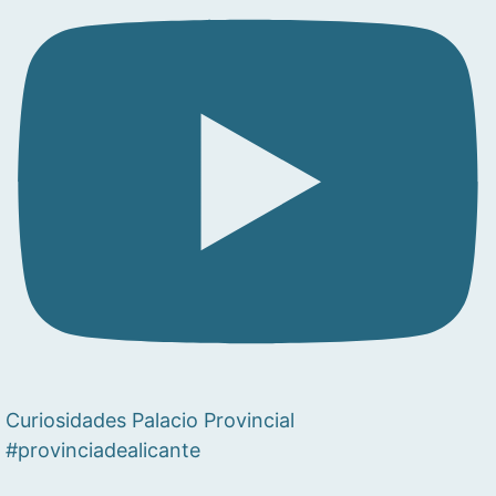
Curiosidades Palacio Provincial
#provinciadealicante