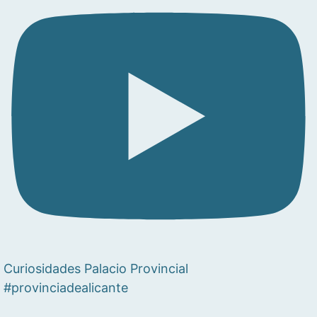
Curiosidades Palacio Provincial
#provinciadealicante