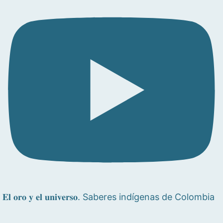
𝐄𝐥 𝐨𝐫𝐨 𝐲 𝐞𝐥 𝐮𝐧𝐢𝐯𝐞𝐫𝐬𝐨. Saberes indígenas de Colombia