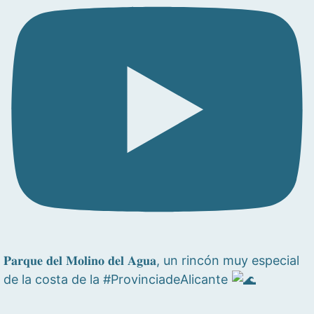
𝐏𝐚𝐫𝐪𝐮𝐞 𝐝𝐞𝐥 𝐌𝐨𝐥𝐢𝐧𝐨 𝐝𝐞𝐥 𝐀𝐠𝐮𝐚, un rincón muy especial
de la costa de la #ProvinciadeAlicante