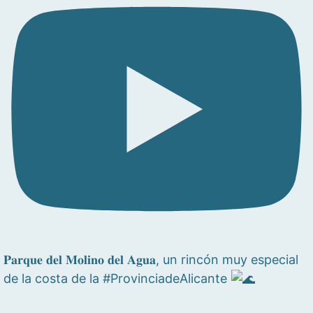
𝐏𝐚𝐫𝐪𝐮𝐞 𝐝𝐞𝐥 𝐌𝐨𝐥𝐢𝐧𝐨 𝐝𝐞𝐥 𝐀𝐠𝐮𝐚, un rincón muy especial
de la costa de la #ProvinciadeAlicante