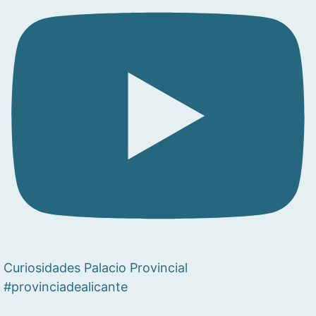
Curiosidades Palacio Provincial
#provinciadealicante