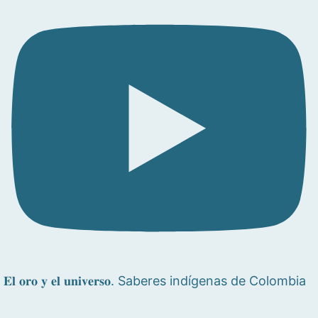
𝐄𝐥 𝐨𝐫𝐨 𝐲 𝐞𝐥 𝐮𝐧𝐢𝐯𝐞𝐫𝐬𝐨. Saberes indígenas de Colombia