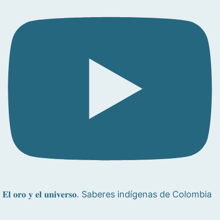
𝐄𝐥 𝐨𝐫𝐨 𝐲 𝐞𝐥 𝐮𝐧𝐢𝐯𝐞𝐫𝐬𝐨. Saberes indígenas de Colombia