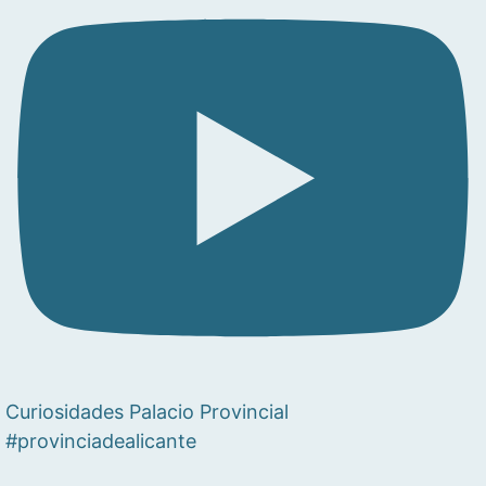
Curiosidades Palacio Provincial
#provinciadealicante