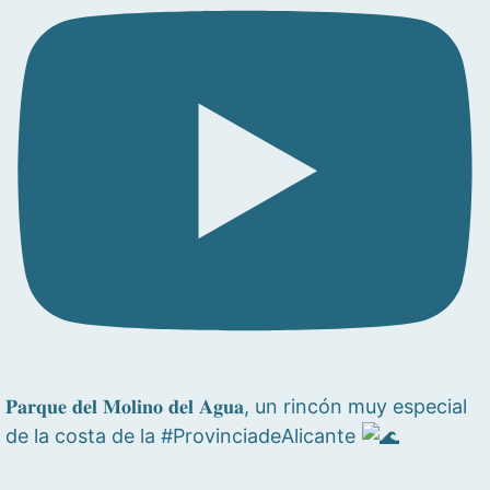
𝐏𝐚𝐫𝐪𝐮𝐞 𝐝𝐞𝐥 𝐌𝐨𝐥𝐢𝐧𝐨 𝐝𝐞𝐥 𝐀𝐠𝐮𝐚, un rincón muy especial
de la costa de la #ProvinciadeAlicante