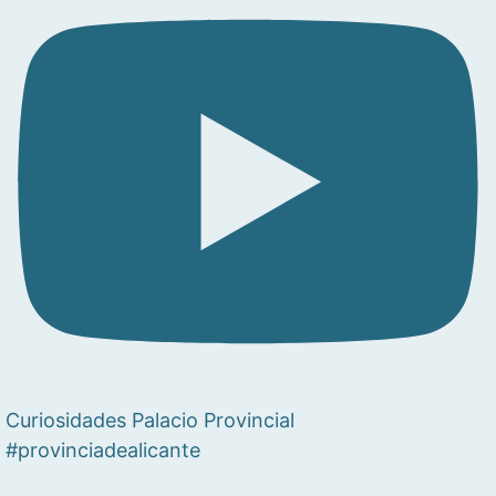
Curiosidades Palacio Provincial
#provinciadealicante