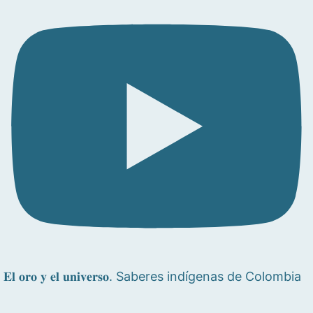
𝐄𝐥 𝐨𝐫𝐨 𝐲 𝐞𝐥 𝐮𝐧𝐢𝐯𝐞𝐫𝐬𝐨. Saberes indígenas de Colombia