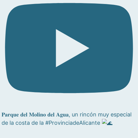
𝐏𝐚𝐫𝐪𝐮𝐞 𝐝𝐞𝐥 𝐌𝐨𝐥𝐢𝐧𝐨 𝐝𝐞𝐥 𝐀𝐠𝐮𝐚, un rincón muy especial
de la costa de la #ProvinciadeAlicante